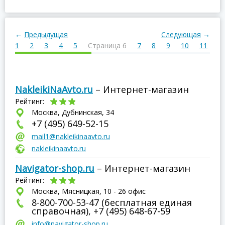
←
Предыдущая
Следующая
→
1
2
3
4
5
Страница 6
7
8
9
10
11
1
NakleikiNaAvto.ru
– Интернет-магазин
Рейтинг:
Москва, Дубнинская, 34
+7 (495) 649-52-15
mail1@nakleikinaavto.ru
nakleikinaavto.ru
Navigator-shop.ru
– Интернет-магазин
Рейтинг:
Москва, Мясницкая, 10 - 26 офис
8-800-700-53-47 (бесплатная единая
справочная), +7 (495) 648-67-59
info@navigator-shop.ru