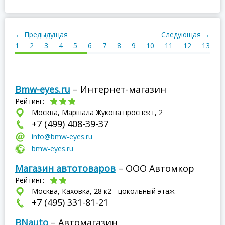
←
Предыдущая
Следующая
→
1
2
3
4
5
6
7
8
9
10
11
12
13
1
Bmw-eyes.ru
– Интернет-магазин
Рейтинг:
Москва, Маршала Жукова проспект, 2
+7 (499) 408-39-37
info@bmw-eyes.ru
bmw-eyes.ru
Магазин автотоваров
– ООО Автомкор
Рейтинг:
Москва, Каховка, 28 к2 - цокольный этаж
+7 (495) 331-81-21
BNauto
– Автомагазин