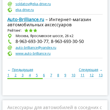
soldatov@eka-drive.ru
eka-drive.ru
Auto-Brilliance.ru
– Интернет-магазин
автомобильных аксессуаров
Рейтинг:
Москва, Ярославское шоссе, 26 к2
8-963-693-30-77, 8-963-693-30-50
auto-brilliance@yandex.ru
www.auto-brilliance.ru
←
Предыдущая
Следующая
→
1
2
3
4
5
6
7
8
9
10
11
12
13
1
Аксессуары для автомобилей в соседних с