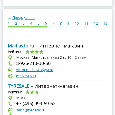
←
Предыдущая
1
2
3
4
5
6
7
8
9
10
11
12
13
1
Mail-avto.ru
– Интернет-магазин
Рейтинг:
Москва, Магистральная 2-я, 10 - 2 этаж
8-926-213-30-50
victor.mail-avto@ya.ru
mail-avto.ru
TYRESALE
– Интернет-магазин
Рейтинг:
Москва
+7 (495) 999-69-62
sales@tyresale.ru