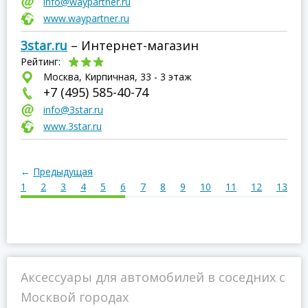
info@waypartner.ru
www.waypartner.ru
3star.ru
– Интернет-магазин
Рейтинг:
Москва, Кирпичная, 33 - 3 этаж
+7 (495) 585-40-74
info@3star.ru
www.3star.ru
←
Предыдущая
1
2
3
4
5
6
7
8
9
10
11
12
13
1
Аксессуары для автомобилей в соседних с
Москвой городах