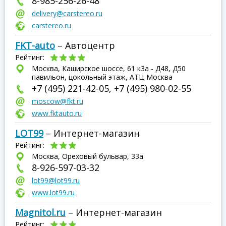
8-985-256-26-48
delivery@carstereo.ru
carstereo.ru
FKT-auto
– Автоцентр
Рейтинг:
Москва, Каширское шоссе, 61 к3а - Д48, Д50
павильон, цокольный этаж, АТЦ Москва
+7 (495) 221-42-05, +7 (495) 980-02-55
moscow@fkt.ru
www.fktauto.ru
LOT99
– Интернет-магазин
Рейтинг:
Москва, Ореховый бульвар, 33а
8-926-597-03-32
lot99@lot99.ru
www.lot99.ru
Magnitol.ru
– Интернет-магазин
Рейтинг: