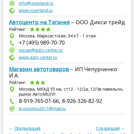
info@roverland.ru
www.roverland.ru
Автоцентр на Таганке
– ООО Дикси трейд
Рейтинг:
Москва, Марксистская, 34 к7 - 1 этаж
+7 (495) 989-70-70
nissan@auto-center.ru
www.auto-center.ru
Магазин автотоваров
– ИП Чепурченко
И.А.
Рейтинг:
Москва, МКАД 55 км, ст12 - 12/2а, 12/3в павильон,
рынок АвтоМОЛЛ
8-919-765-01-66, 8-926-326-82-92
ip.voronov2011@mail.ru
←
Предыдущая
Следующая
→