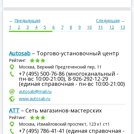
←
Предыдущая
Следующая
→
1
2
3
4
5
6
7
8
9
10
11
12
13
С
Autosab
– Торгово-установочный центр
Рейтинг:
Москва, Верхний Предтеченский пер, 11
+7 (495) 500-76-86 (многоканальный -
пн-вс 10:00-21:00), 8-926-292-12-29
(единая справочная - пн-вс 10:00-21:00)
autosab@mail.ru
www.autosab.ru
АТТ
– Сеть магазинов-мастерских
Рейтинг:
Москва, Измайловский проспект, 123 к1 ст1
+7 (495) 786-41-41 (единая справочная -