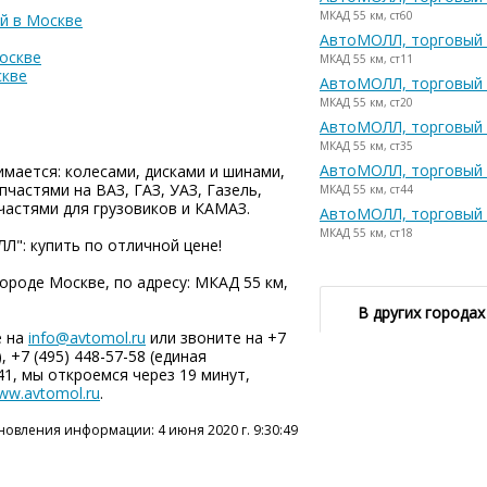
МКАД 55 км, ст60
й в Москве
АвтоМОЛЛ, торговый 
Москве
МКАД 55 км, ст11
скве
АвтоМОЛЛ, торговый 
МКАД 55 км, ст20
АвтоМОЛЛ, торговый 
МКАД 55 км, ст35
АвтоМОЛЛ, торговый 
мается: колесами, дисками и шинами,
частями на ВАЗ, ГАЗ, УАЗ, Газель,
МКАД 55 км, ст44
частями для грузовиков и КАМАЗ.
АвтоМОЛЛ, торговый 
МКАД 55 км, ст18
Л": купить по отличной цене!
роде Москве, по адресу: МКАД 55 км,
В других городах
е на
info@avtomol.ru
или звоните на +7
, +7 (495) 448-57-58 (единая
41, мы откроемся через 19 минут,
ww.avtomol.ru
.
новления информации: 4 июня 2020 г. 9:30:49