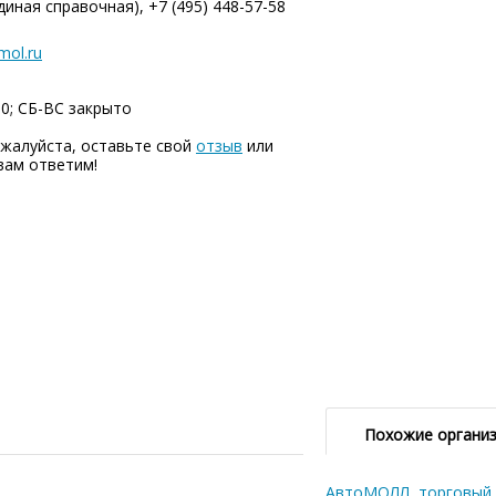
диная справочная), +7 (495) 448-57-58
mol.ru
00; СБ-ВC закрыто
жалуйста, оставьте свой
отзыв
или
вам ответим!
Похожие органи
АвтоМОЛЛ, торговый 