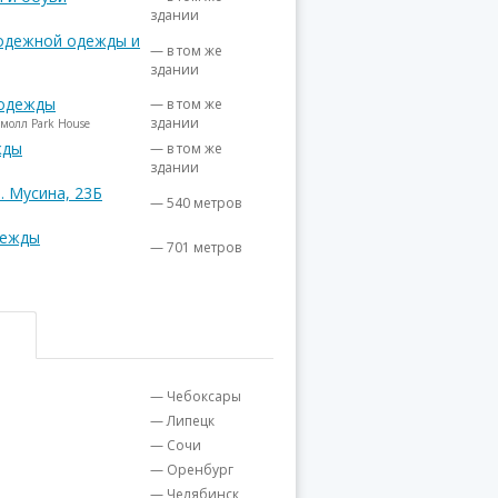
здании
лодежной одежды и
— в том же
здании
н одежды
— в том же
здании
 молл Park House
жды
— в том же
здании
. Мусина, 23Б
— 540 метров
дежды
— 701 метров
— Чебоксары
— Липецк
— Сочи
— Оренбург
— Челябинск