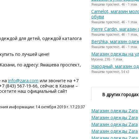
Ямашева проспект, 46 - 1 этаж
Camelot, магазин мо
обуви
Ямашева проспект, 46 - 1 этаж
Pierre Cardin, магази
Ямашева проспект, 46 - 1 этаж,
одеждой для детей, одеждой каталога
Bershka, магазин оде
Ямашева проспект, 46 - 1 этаж
Магазин одежды на ул
купить по лучшей цене!
Мусина, 23Б - 1 этаж
Казани, по адресу: Ямашева проспект,
Народный, магазин о
Ямашева проспект, 54 к3
е на
info@zara.com
или звоните на +7
 +7 (843) 567-19-66, сейчас в Казани –
 посетите наш официальный сайт
В других городах
ния информации: 14 октября 2019 г. 17:23:37
Магазин одежды Zara
Магазин одежды Zara
Магазин одежды Zara
Магазин одежды Zara
Магазин одежды Zara