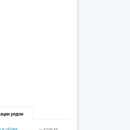
зации рядом
ы и обуви
— в том же