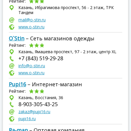
Рейтинг:
Казань, Ибрагимова проспект, 56 - 2 этаж, ТРК
Тандем
mail@o-stin.ru
www.o-stin.ru
O`Stin
– Сеть магазинов одежды
Рейтинг:
Казань, Ямашева проспект, 97 - 2 этаж, центр XL
+7 (843) 519-29-28
info@o-stin.ru
www.o-stin.ru
Pupi16
– Интернет-магазин
Рейтинг:
Казань, Восстания, 36
8-903-305-43-25
zakaz@pupi16.ru
pupi16.ru
Ra-man
– Оптовая компания