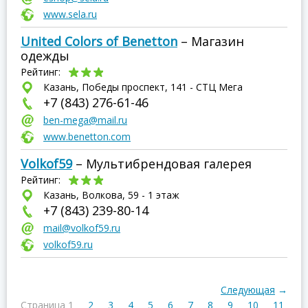
www.sela.ru
United Colors of Benetton
– Магазин
одежды
Рейтинг:
Казань, Победы проспект, 141 - СТЦ Мега
+7 (843) 276-61-46
ben-mega@mail.ru
www.benetton.com
Volkof59
– Мультибрендовая галерея
Рейтинг:
Казань, Волкова, 59 - 1 этаж
+7 (843) 239-80-14
mail@volkof59.ru
volkof59.ru
Следующая
→
Страница 1
2
3
4
5
6
7
8
9
10
11
1