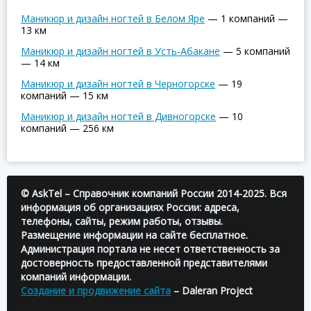
Маникюр и дизайн ногтей в Белом Яре
—
1 компаний
—
13 км
Маникюр и дизайн ногтей в Усть-Абакане
—
5 компаний
—
14 км
Маникюр и дизайн ногтей в Черногорске
—
19
компаний
—
15 км
Маникюр и дизайн ногтей в Дивногорске
—
10
компаний
—
256 км
© AskTel – Справочник компаний России 2014-2025. Вся
информация об организациях России: адреса,
телефоны, сайты, режим работы, отзывы.
Размещение информации на сайте бесплатное.
Администрация портала не несет ответственность за
достоверность предоставленной представителями
компаний информации.
Создание и продвижение сайта
– Daleran Project