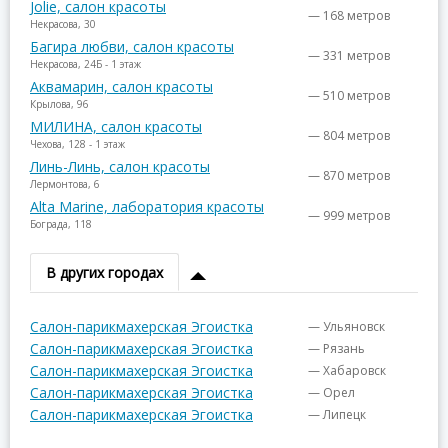
Jolie, салон красоты
— 168 метров
Некрасова, 30
Багира любви, салон красоты
— 331 метров
Некрасова, 24Б - 1 этаж
Аквамарин, салон красоты
— 510 метров
Крылова, 96
МИЛИНА, салон красоты
— 804 метров
Чехова, 128 - 1 этаж
Линь-Линь, салон красоты
— 870 метров
Лермонтова, 6
Alta Marine, лаборатория красоты
— 999 метров
Бограда, 118
В других городах
Салон-парикмахерская Эгоистка
— Ульяновск
Салон-парикмахерская Эгоистка
— Рязань
Салон-парикмахерская Эгоистка
— Хабаровск
Салон-парикмахерская Эгоистка
— Орел
Салон-парикмахерская Эгоистка
— Липецк