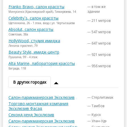
Franko Bravo, салон красоты
— в том же
здании
Минусинск (Красноярский край), Тимирязева, 14
Celebrity`s, салон красоты
— 211 метров
Щетинкина, 26 - 1 этаж, вход с ул. Чертыгашева
Absolut, салон красоты
— 547 метров
Советская, 38а
HollyWood, студия имиджа
— 647 метров
Ленина проспект, 79
Beauty Style, имидж-центр
— 921 метров
Пушкина, 99 - 4 этаж
Alta Marine, лаборатория красоты
— 956 метров
Бограда, 118
В других городах
Салон-парикмахерская Эксклюзив
— Стерлитамак
Торгово-монтажная компания
— Тамбов
Эксклюзив Фасад
Секонд-хенд Эксклюзив
— Курск
Салон-парикмахерская Эксклюзив
— Улан-Удэ