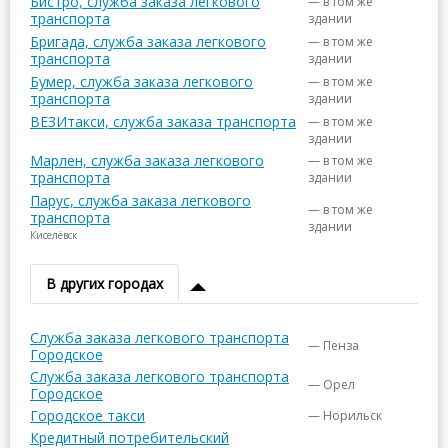
Бистро, служба заказа легкового
— в том же
транспорта
здании
Бригада, служба заказа легкового
— в том же
транспорта
здании
Бумер, служба заказа легкового
— в том же
транспорта
здании
ВЕЗИтакси, служба заказа транспорта
— в том же
здании
Марлен, служба заказа легкового
— в том же
транспорта
здании
Парус, служба заказа легкового
— в том же
транспорта
здании
Киселёвск
В других городах
Служба заказа легкового транспорта
— Пенза
Городское
Служба заказа легкового транспорта
— Орел
Городское
Городское такси
— Норильск
Кредитный потребительский