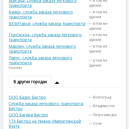
Бригада, служба заказа легкового
— в том же
транспорта
здании
Бумер, служба заказа легкового
— в том же
транспорта
здании
ВЕЗИтакси, служба заказа транспорта
— в том же
здании
Городское, служба заказа легкового
— в том же
транспорта
здании
Марлен, служба заказа легкового
— в том же
транспорта
здании
Парус, служба заказа легкового
— в том же
транспорта
здании
Киселёвск
В других городах
ООО Базис Бистро
— Волгоград
Служба заказа легкового транспорта
— Владивосток
Бистро
ООО Багира Бистро
— Петрозаводск
173 Бистро на Нижне-Имеретинской
— Сочи
бухте