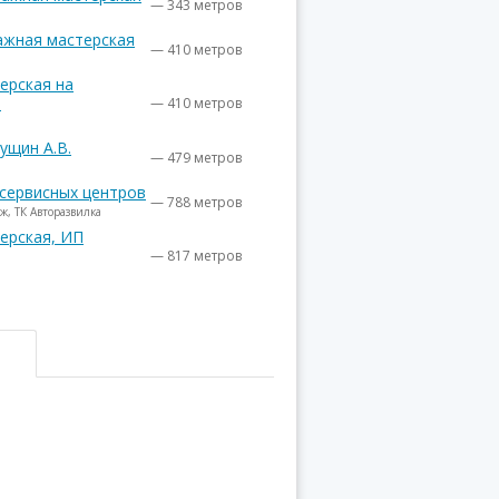
— 343 метров
ажная мастерская
— 410 метров
ерская на
3
— 410 метров
ущин А.В.
— 479 метров
-сервисных центров
— 788 метров
аж, ТК Авторазвилка
ерская, ИП
— 817 метров