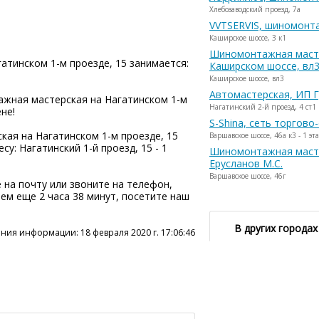
Хлебозаводский проезд, 7а
VVTSERVIS, шиномонт
Каширское шоссе, 3 к1
Шиномонтажная маст
тинском 1-м проезде, 15 занимается:
Каширском шоссе, вл
Каширское шоссе, вл3
Автомастерская, ИП Г
жная мастерская на Нагатинском 1-м
Нагатинский 2-й проезд, 4 ст1
не!
S-Shina, сеть торгово
ая на Нагатинском 1-м проезде, 15
Варшавское шоссе, 46а к3 - 1 эт
су: Нагатинский 1-й проезд, 15 - 1
Шиномонтажная маст
Ерусланов М.С.
Варшавское шоссе, 46г
 на почту или звоните на телефон,
аем еще 2 часа 38 минут, посетите наш
В других городах
ния информации: 18 февраля 2020 г. 17:06:46