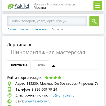
Москва и Московская область
Москва
Главная
→
Москва
→
Шиномонтаж
→
Лорриплюс
Лорриплюс
–
Шиномонтажная мастерская
Контакты
Цены
Рейтинг организации:
Адрес: 115230, Москва, Хлебозаводский проезд, 7а
Телефон: 8-926-009-79-24
Электронная почта:
info@lorryplus.ru
Сайт:
www.taxi-lorry.ru