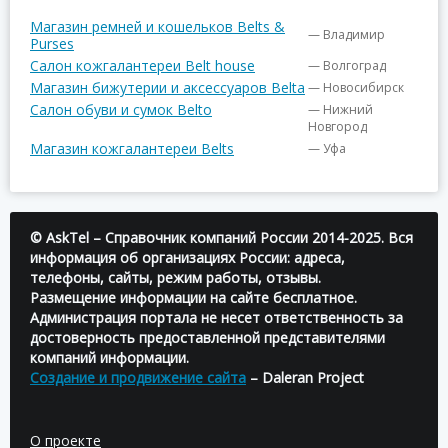
Магазин ремней и кошельков Belts &
— Владимир
Purses
Салон кожгалантереи Belt house
— Волгоград
Магазин бижутерии и аксессуаров Belta
— Новосибирск
Салон обуви и сумок Belto
— Нижний
Новгород
Магазин кожгалантереи Belts
— Уфа
© AskTel – Справочник компаний России 2014-2025. Вся
информация об организациях России: адреса,
телефоны, сайты, режим работы, отзывы.
Размещение информации на сайте бесплатное.
Администрация портала не несет ответственность за
достоверность предоставленной представителями
компаний информации.
Создание и продвижение сайта
– Daleran Project
О проекте