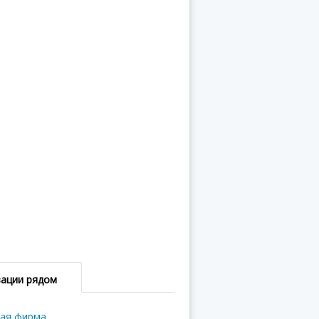
зации рядом
вая фирма