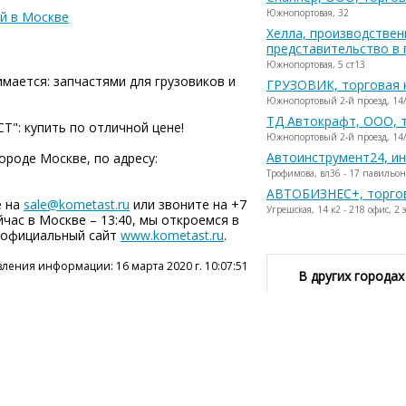
Южнопортовая, 32
й в Москве
Хелла, производствен
представительство в 
Южнопортовая, 5 ст13
мается: запчастями для грузовиков и
ГРУЗОВИК, торговая 
Южнопортовый 2-й проезд, 14
ТД Автокрафт, ООО, 
Т": купить по отличной цене!
Южнопортовый 2-й проезд, 14
Автоинструмент24, и
ороде Москве, по адресу:
Трофимова, вл36 - 17 павиль
АВТОБИЗНЕС+, торго
е на
sale@kometast.ru
или звоните на +7
Угрешская, 14 к2 - 218 офис, 2
ейчас в Москве – 13:40, мы откроемся в
ш официальный сайт
www.kometast.ru
.
ления информации: 16 марта 2020 г. 10:07:51
В других городах