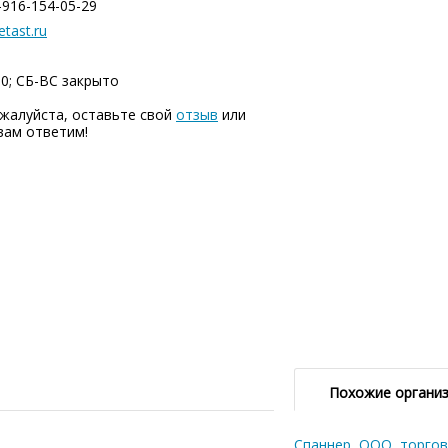
-916-154-05-29
tast.ru
00; СБ-ВC закрыто
жалуйста, оставьте свой
отзыв
или
вам ответим!
Похожие органи
Спаннер, ООО, торго