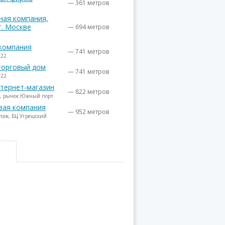
— 361 метров
ная компания,
г. Москве
— 694 метров
компания
— 741 метров
/22
торговый дом
— 741 метров
/22
нтернет-магазин
— 822 метров
он, рынок Южный порт
вая компания
— 952 метров
 этаж, БЦ Угрешский