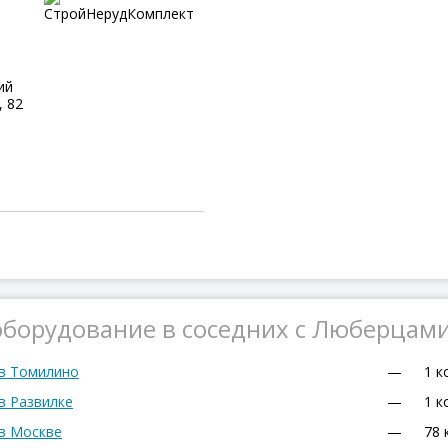
ий
, 82
оборудование в соседних с Люберцам
 в Томилино
—
1 к
в Развилке
—
1 к
 в Москве
—
78 