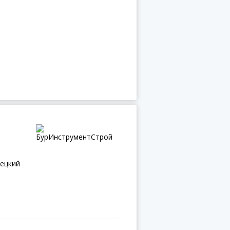
ецкий
ж