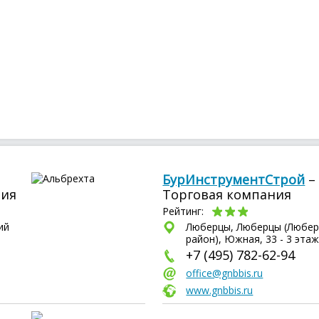
БурИнструментСтрой
–
ния
Торговая компания
Рейтинг:
ий
Люберцы, Люберцы (Любер
район), Южная, 33 - 3 эта
+7 (495) 782-62-94
office@gnbbis.ru
www.gnbbis.ru