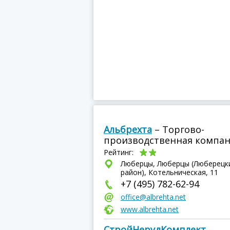
Альбрехта
– Торгово-
производственная компа
Рейтинг:
Люберцы, Люберцы (Люберецк
район), Котельническая, 11
+7 (495) 782-62-94
office@albrehta.net
www.albrehta.net
СтройНерудКомплект
–