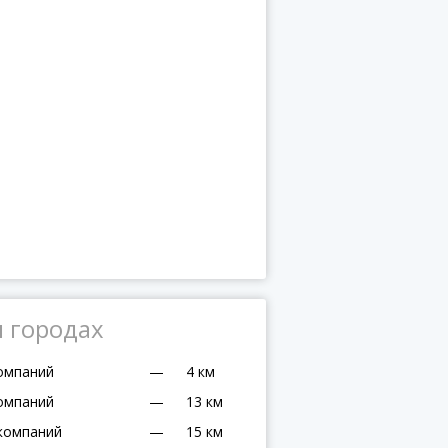
и городах
омпаний
—
4 км
омпаний
—
13 км
компаний
—
15 км