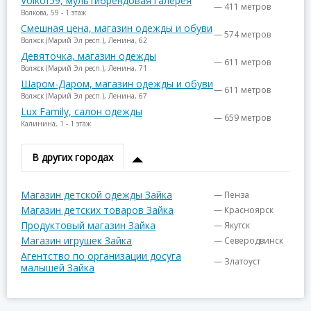
Volkof59, мультибрендовая галерея
— 411 метров
Волкова, 59 - 1 этаж
Смешная цена, магазин одежды и обуви
— 574 метров
Волжск (Марий Эл респ.), Ленина, 62
Девяточка, магазин одежды
— 611 метров
Волжск (Марий Эл респ.), Ленина, 71
Шаром-Даром, магазин одежды и обуви
— 611 метров
Волжск (Марий Эл респ.), Ленина, 67
Lux Family, салон одежды
— 659 метров
Калинина, 1 - 1 этаж
В других городах
Магазин детской одежды Зайка
— Пенза
Магазин детских товаров Зайка
— Красноярск
Продуктовый магазин Зайка
— Якутск
Магазин игрушек Зайка
— Северодвинск
Агентство по организации досуга
— Златоуст
малышей Зайка