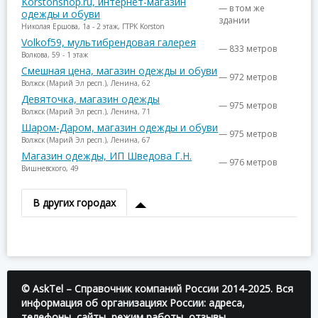
Korstonshop.ru, интернет-магазин
— в том же
одежды и обуви
здании
Николая Ершова, 1а - 2 этаж, ГТРК Korston
Volkof59, мультибрендовая галерея
— 833 метров
Волкова, 59 - 1 этаж
Смешная цена, магазин одежды и обуви
— 972 метров
Волжск (Марий Эл респ.), Ленина, 62
Девяточка, магазин одежды
— 975 метров
Волжск (Марий Эл респ.), Ленина, 71
Шаром-Даром, магазин одежды и обуви
— 975 метров
Волжск (Марий Эл респ.), Ленина, 67
Магазин одежды, ИП Шведова Г.Н.
— 976 метров
Вишневского, 49
В других городах
© AskTel – Справочник компаний России 2014-2025. Вся
информация об организациях России: адреса,
телефоны, сайты, режим работы, отзывы.