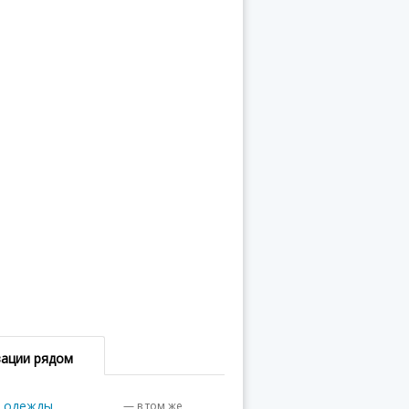
зации рядом
в одежды
— в том же