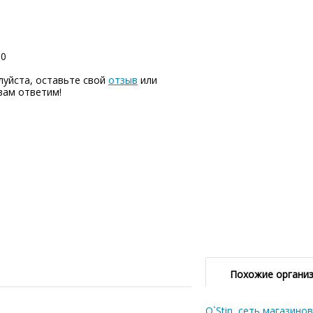
00
луйста, оставьте свой
отзыв
или
вам ответим!
Похожие органи
O`Stin, сеть магазино