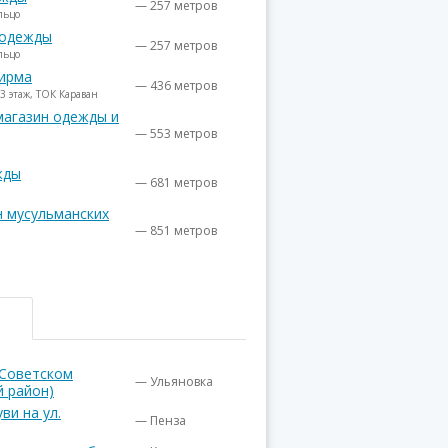
— 257 метров
ольцо
 одежды
— 257 метров
ольцо
фирма
— 436 метров
 3 этаж, ТОК Караван
-магазин одежды и
— 553 метров
жды
— 681 метров
н мусульманских
— 851 метров
 Советском
— Ульяновка
й район)
ви на ул.
— Пенза