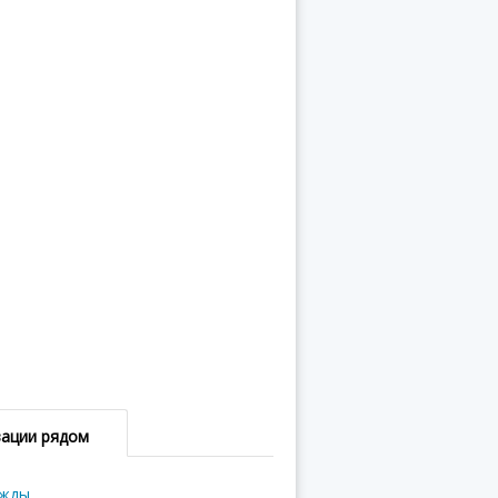
зации рядом
ежды