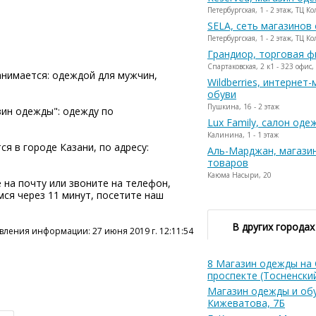
Петербургская, 1 - 2 этаж, ТЦ К
SELA, сеть магазинов
Петербургская, 1 - 2 этаж, ТЦ К
Грандиор, торговая 
Спартаковская, 2 к1 - 323 офис,
анимается: одеждой для мужчин,
Wildberries, интернет
обуви
Пушкина, 16 - 2 этаж
зин одежды": одежду по
Lux Family, салон оде
Калинина, 1 - 1 этаж
я в городе Казани, по адресу:
Аль-Марджан, магази
товаров
Каюма Насыри, 20
 на почту или звоните на телефон,
емся через 11 минут, посетите наш
В других городах
вления информации: 27 июня 2019 г. 12:11:54
8 Магазин одежды на
проспекте (Тосненски
Магазин одежды и обу
Кижеватова, 7Б