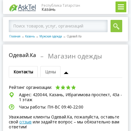
Республика Татарстан
Казань
Главная
→
Казань
→
Мужская одежда
→
Одевай.Ка
Одевай.Ка
–
Магазин одежды
Контакты
Цены
Рейтинг организации:
Адрес: 420044, Казань, Ибрагимова проспект, 43а -
1 этаж
Часы работы: ПН-ВC 09:40-22:00
Уважаемые клиенты Одевай.Ка, пожалуйста, оставьте
свой
отзыв
или задайте вопрос – мы обязательно вам
ответим!