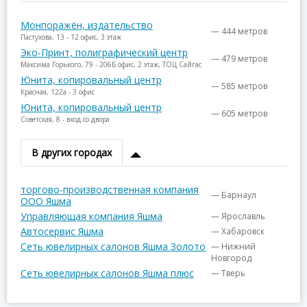
Монпоражён, издательство
— 444 метров
Пастухова, 13 - 12 офис, 3 этаж
Эко-Принт, полиграфический центр
— 479 метров
Максима Горького, 79 - 206Б офис, 2 этаж, ТОЦ Сайгас
Юнита, копировальный центр
— 585 метров
Красная, 122а - 3 офис
Юнита, копировальный центр
— 605 метров
Советская, 8 - вход со двора
В других городах
торгово-производственная компания
— Барнаул
ООО Яшма
Управляющая компания Яшма
— Ярославль
Автосервис Яшма
— Хабаровск
Сеть ювелирных салонов Яшма Золото
— Нижний
Новгород
Сеть ювелирных салонов Яшма плюс
— Тверь