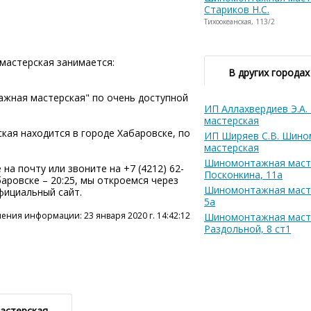
Стариков Н.С.
Тихоокеанская, 113/2
мастерская занимается:
В других городах
жная мастерская" по очень доступной
ИП Аллахвердиев Э.А
мастерская
ая находится в городе Хабаровске, по
ИП Ширяев С.В. Шин
мастерская
Шиномонтажная масте
на почту или звоните на +7 (4212) 62-
Посконкина, 11а
абаровске – 20:25, мы откроемся через
Шиномонтажная масте
фициальный сайт.
5а
ения информации: 23 января 2020 г. 14:42:12
Шиномонтажная маст
Раздольной, 8 ст1
астерская