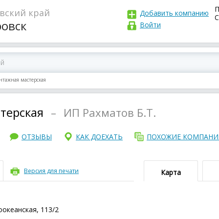
П
вский край
Добавить компанию
С
ровск
Войти
тажная мастерская
терская
–
ИП Рахматов Б.Т.
ОТЗЫВЫ
КАК ДОЕХАТЬ
ПОХОЖИЕ КОМПАН
Версия для печати
Карта
оокеанская, 113/2