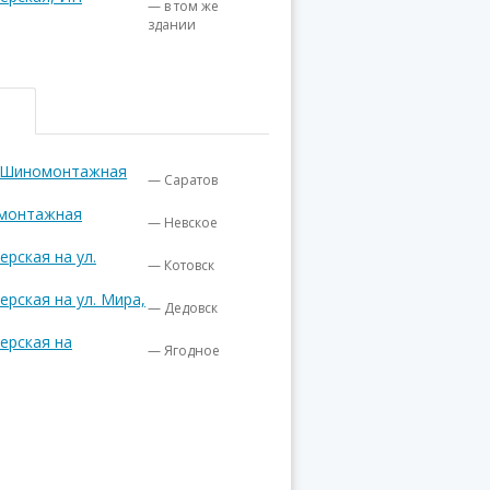
— в том же
здании
. Шиномонтажная
— Саратов
омонтажная
— Невское
рская на ул.
— Котовск
рская на ул. Мира,
— Дедовск
ерская на
— Ягодное