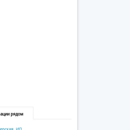
зации рядом
ерская, ИП