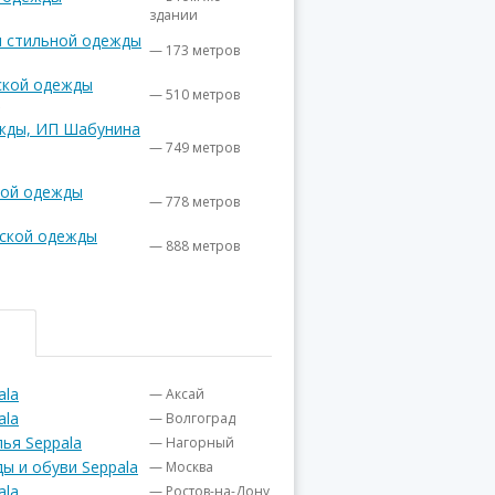
здании
ин стильной одежды
— 173 метров
нской одежды
— 510 метров
жды, ИП Шабунина
— 749 метров
кой одежды
— 778 метров
нской одежды
— 888 метров
ala
— Аксай
ala
— Волгоград
ья Seppala
— Нагорный
ы и обуви Seppala
— Москва
ala
— Ростов-на-Дону