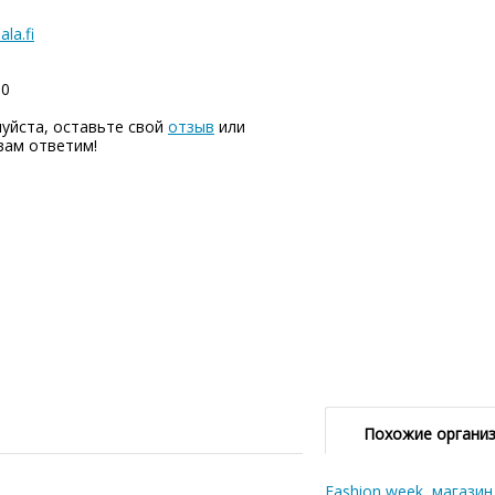
la.fi
00
уйста, оставьте свой
отзыв
или
вам ответим!
Похожие органи
Fashion week, магази