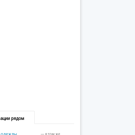
зации рядом
н одежды
— в том же