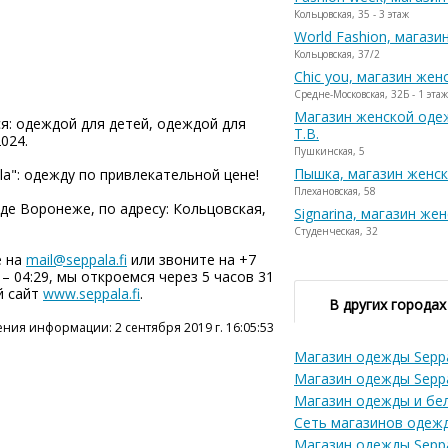
Кольцовская, 35 - 3 этаж
World Fashion, магаз
Кольцовская, 37/2
Chic you, магазин же
Средне-Московская, 32Б - 1 этаж
Магазин женской оде
я: одеждой для детей, одеждой для
Т.В.
024.
Пушкинская, 5
Пышка, магазин женс
la": одежду по привлекательной цене!
Плехановская, 58
де Воронеже, по адресу: Кольцовская,
Signarina, магазин же
Студенческая, 32
е на
mail@seppala.fi
или звоните на +7
 – 04:29, мы откроемся через 5 часов 31
й сайт
www.seppala.fi
.
В других городах
ния информации: 2 сентября 2019 г. 16:05:53
Магазин одежды Sepp
Магазин одежды Sepp
Магазин одежды и бел
Сеть магазинов одежд
Магазин одежды Sepp