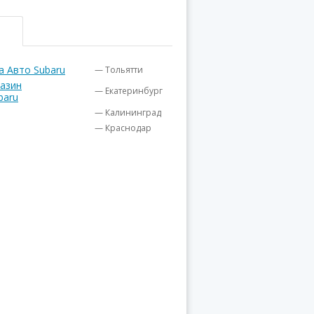
а Авто Subaru
— Тольятти
газин
— Екатеринбург
baru
— Калининград
— Краснодар