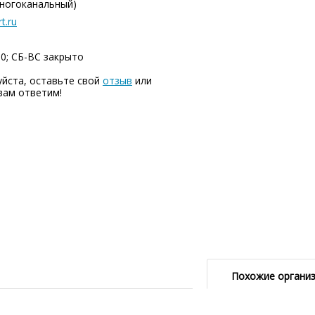
многоканальный)
t.ru
00; СБ-ВC закрыто
йста, оставьте свой
отзыв
или
вам ответим!
Похожие органи