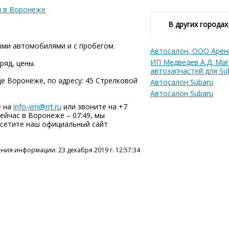
ы в Воронеже
В других городах
ыми автомобилями и с пробегом.
Автосалон, ООО Арен
ИП Медведев А.Д. Ма
ряд, цены.
автозапчастей для Su
де Воронеже, по адресу: 45 Стрелковой
Автосалон Subaru
Автосалон Subaru
е на
info-vrn@rrt.ru
или звоните на +7
сейчас в Воронеже – 07:49, мы
посетите наш официальный сайт
ния информации: 23 декабря 2019 г. 12:57:34