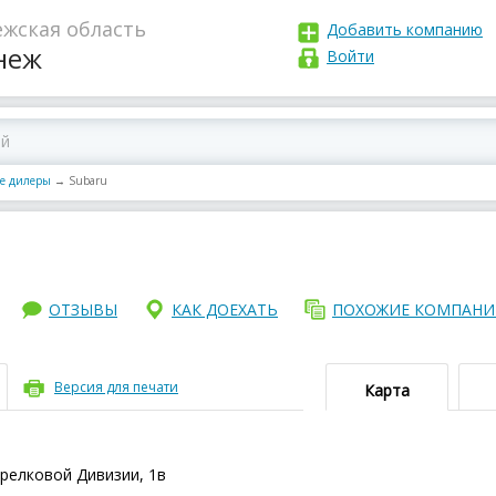
жская область
Добавить компанию
неж
Войти
е дилеры
→
Subaru
ОТЗЫВЫ
КАК ДОЕХАТЬ
ПОХОЖИЕ КОМПАН
Версия для печати
Карта
трелковой Дивизии, 1в