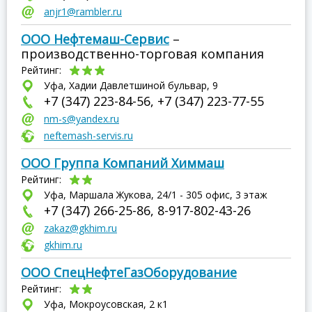
anjr1@rambler.ru
ООО Нефтемаш-Сервис
–
производственно-торговая компания
Рейтинг:
Уфа, Хадии Давлетшиной бульвар, 9
+7 (347) 223-84-56, +7 (347) 223-77-55
nm-s@yandex.ru
neftemash-servis.ru
ООО Группа Компаний Химмаш
Рейтинг:
Уфа, Маршала Жукова, 24/1 - 305 офис, 3 этаж
+7 (347) 266-25-86, 8-917-802-43-26
zakaz@gkhim.ru
gkhim.ru
ООО СпецНефтеГазОборудование
Рейтинг:
Уфа, Мокроусовская, 2 к1