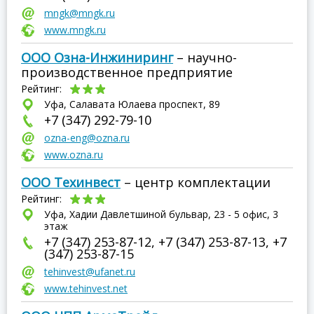
mngk@mngk.ru
www.mngk.ru
ООО Озна-Инжиниринг
– научно-
производственное предприятие
Рейтинг:
Уфа, Салавата Юлаева проспект, 89
+7 (347) 292-79-10
ozna-eng@ozna.ru
www.ozna.ru
ООО Техинвест
– центр комплектации
Рейтинг:
Уфа, Хадии Давлетшиной бульвар, 23 - 5 офис, 3
этаж
+7 (347) 253-87-12, +7 (347) 253-87-13, +7
(347) 253-87-15
tehinvest@ufanet.ru
www.tehinvest.net