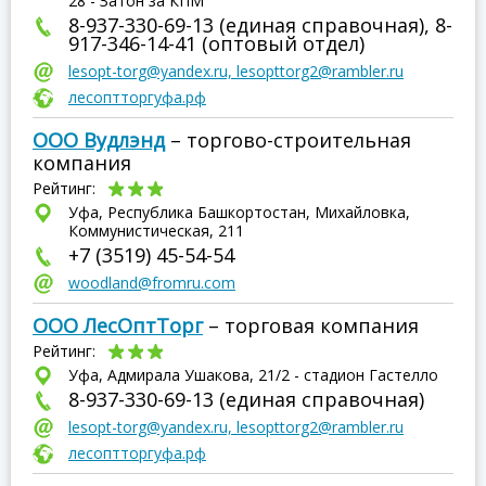
28 - Затон за КПМ
8-937-330-69-13 (единая справочная), 8-
917-346-14-41 (оптовый отдел)
lesopt-torg@yandex.ru, lesopttorg2@rambler.ru
лесоптторгуфа.рф
ООО Вудлэнд
– торгово-строительная
компания
Рейтинг:
Уфа, Республика Башкортостан, Михайловка,
Коммунистическая, 211
+7 (3519) 45-54-54
woodland@fromru.com
ООО ЛесОптТорг
– торговая компания
Рейтинг:
Уфа, Адмирала Ушакова, 21/2 - стадион Гастелло
8-937-330-69-13 (единая справочная)
lesopt-torg@yandex.ru, lesopttorg2@rambler.ru
лесоптторгуфа.рф