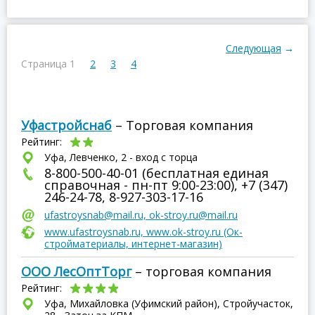
Следующая
→
Страница 1
2
3
4
Уфастройснаб
– Торговая компания
Рейтинг:
Уфа, Левченко, 2 - вход с торца
8-800-500-40-01 (бесплатная единая
справочная - пн-пт 9:00-23:00), +7 (347)
246-24-78, 8-927-303-17-16
ufastroysnab@mail.ru, ok-stroy.ru@mail.ru
www.ufastroysnab.ru, www.ok-stroy.ru (Ок-
стройматериалы, интернет-магазин)
ООО ЛесОптТорг
– торговая компания
Рейтинг:
Уфа, Михайловка (Уфимский район), Стройучасток,