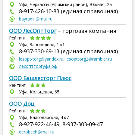
Уфа, Черкассы (Уфимский район), Южная, 2а
8-917-426-10-83 (единая справочная)
bayramil@mail.ru
ООО ЛесОптТорг
– торговая компания
Рейтинг:
Уфа, Заповедная, 1 к1
8-937-330-69-13 (единая справочная)
lesopt-torg@yandex.ru, lesopttorg2@rambler.ru
лесоптторгуфа.рф
ООО Башлесторг Плюс
Рейтинг:
Уфа, Кольцевая, 65
ООО Доц
Рейтинг:
Уфа, Благоварская, 4 к7
8-927-922-46-49, 8-937-303-09-47
derobceh@mail.ru