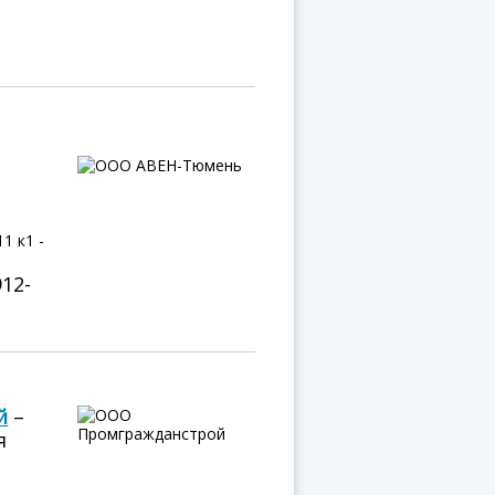
1 к1 -
912-
й
–
я