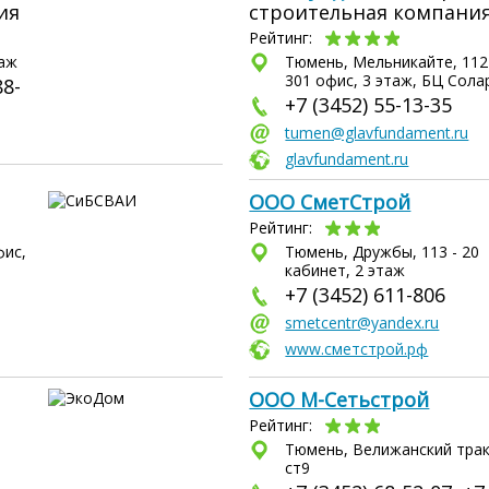
ия
строительная компани
Рейтинг:
таж
Тюмень, Мельникайте, 112 
301 офис, 3 этаж, БЦ Сола
88-
+7 (3452) 55-13-35
tumen@glavfundament.ru
glavfundament.ru
ООО СметСтрой
Рейтинг:
фис,
Тюмень, Дружбы, 113 - 20
кабинет, 2 этаж
+7 (3452) 611-806
smetcentr@yandex.ru
www.сметстрой.рф
ООО М-Сетьстрой
Рейтинг:
Тюмень, Велижанский трак
ст9