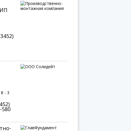
 ИП
(3452)
8 - 3
452)
0-580
тно-