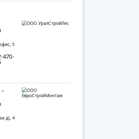
я
офис, 5
2-470-
5
–
я
а д), 4