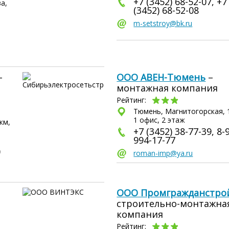
+7 (3452) 68-52-07, +7
а,
(3452) 68-52-08
m-setstroy@bk.ru
–
ООО АВЕН-Тюмень
–
монтажная компания
Рейтинг:
Тюмень, Магнитогорская, 1
1 офис, 2 этаж
км,
+7 (3452) 38-77-39, 8-
994-17-77
)
roman-imp@ya.ru
ООО Промгражданстро
строительно-монтажна
компания
Рейтинг: