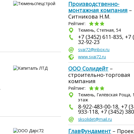
Производственно-
монтажная компания
–
Ситникова Н.М.
Рейтинг:
Тюмень, Степная, 54
+7 (3452) 611-835, +7 
32-92-23
svai72@inbox.ru
www.svai72.ru
ООО Солидейт
–
строительно-торговая
компания
-
Рейтинг:
Тюмень, Гилёвская Роща, 1
этаж
8-922-483-00-18, +7 (3
933-118, +7 (3452) 38
sksolidet@mail.ru
ГлавФундамент
– Проек