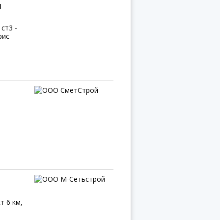
я
ст3 -
рис
т 6 км,