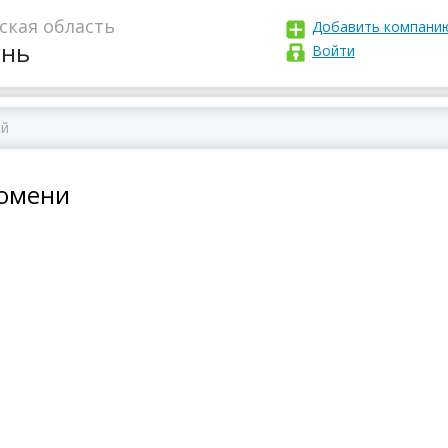
кая область
Добавить компани
нь
Войти
Тюмени