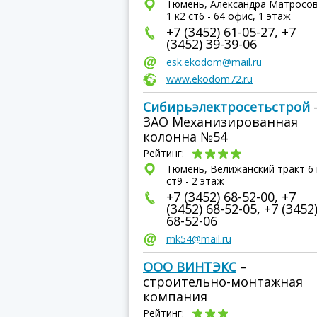
Тюмень, Александра Матросов
1 к2 ст6 - 64 офис, 1 этаж
+7 (3452) 61-05-27, +7
(3452) 39-39-06
esk.ekodom@mail.ru
www.ekodom72.ru
Сибирьэлектросетьстрой
ЗАО Механизированная
колонна №54
Рейтинг:
Тюмень, Велижанский тракт 6 
ст9 - 2 этаж
+7 (3452) 68-52-00, +7
(3452) 68-52-05, +7 (3452
68-52-06
mk54@mail.ru
ООО ВИНТЭКС
–
строительно-монтажная
компания
Рейтинг: