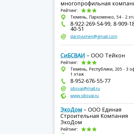
многопрофильная компан
Рейтинг:
Тюмень, Пархоменко, 54 - 2 э
8-922-269-54-99, 8-909-1
40-51
darstyumen@gmail.com
СиБСВАИ
– ООО Тейкон
Рейтинг:
Тюмень, Республики, 205 - 3 о
1 этаж
8-952-676-55-77
sibsvai@mail.ru
www.sibsvai.ru
ЭкоДом
– ООО Единая
Строительная Компания
ЭкоДом
Рейтинг: