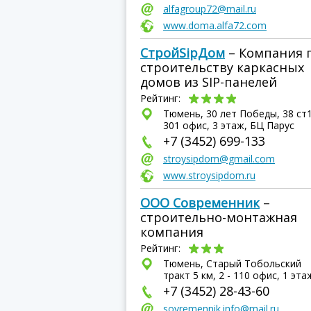
alfagroup72@mail.ru
www.doma.alfa72.com
СтройSipДом
– Компания 
строительству каркасных
домов из SIP-панелей
Рейтинг:
Тюмень, 30 лет Победы, 38 ст1
301 офис, 3 этаж, БЦ Парус
+7 (3452) 699-133
stroysipdom@gmail.com
www.stroysipdom.ru
ООО Современник
–
строительно-монтажная
компания
Рейтинг:
Тюмень, Старый Тобольский
тракт 5 км, 2 - 110 офис, 1 эта
+7 (3452) 28-43-60
sovremennik.info@mail.ru