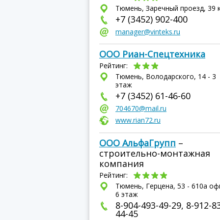
Тюмень, Заречный проезд, 39 
+7 (3452) 902-400
manager@vinteks.ru
ООО Риан-Спецтехника
Рейтинг:
Тюмень, Володарского, 14 - 3
этаж
+7 (3452) 61-46-60
704670@mail.ru
www.rian72.ru
ООО АльфаГрупп
–
строительно-монтажная
компания
Рейтинг:
Тюмень, Герцена, 53 - 610а оф
6 этаж
8-904-493-49-29, 8-912-8
44-45