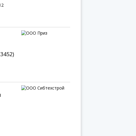
12
(3452)
я