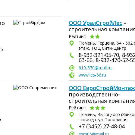
по
ООО УралСтройЛес
–
строительная компани
Рейтинг:
Тюмень, Герцена, 64 - 502 
этаж, ТОЦ Сити-Центр
5 -
8-932-321-05-70, 8-93
63-66, 8-932-470-52-5
610-570@mail.ru
www.les-66.ru
ООО ЕвроСтройМонтаж
производственно-
строительная компани
Рейтинг:
Тюмень, Высоцкого (Зайков
ж
- въезд с ул. Тополиная
+7 (3452) 27-48-04
esm05@mail.ru