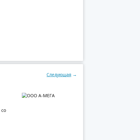
Следующая
→
 со