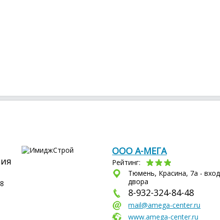
ООО А-МЕГА
ния
Рейтинг:
Тюмень, Красина, 7а - вход
двора
08
8-932-324-84-48
mail@amega-center.ru
www.amega-center.ru