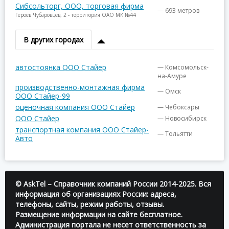
Сибсольторг, ООО, торговая фирма
— 693 метров
Героев Чубаровцев, 2 - территория ОАО МК №44
В других городах
автостоянка ООО Стайер
— Комсомольск-
на-Амуре
производственно-монтажная фирма
— Омск
ООО Стайер-99
оценочная компания ООО Стайер
— Чебоксары
ООО Стайер
— Новосибирск
транспортная компания ООО Стайер-
— Тольятти
Авто
© AskTel – Справочник компаний России 2014-2025. Вся
информация об организациях России: адреса,
телефоны, сайты, режим работы, отзывы.
Размещение информации на сайте бесплатное.
Администрация портала не несет ответственность за