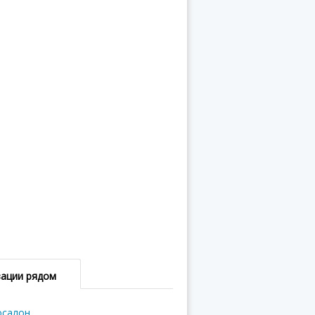
зации рядом
осалон,