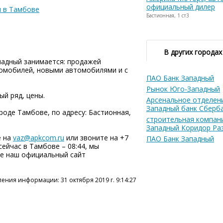
официальный дилер
 в Тамбове
Бастионная, 1 ст3
В других городах
падный занимается: продажей
томобилей, новыми автомобилями и с
ПАО Банк Западный
Рынок Юго-Западный
ый ряд, цены.
Арсенальное отделен
Западный банк Сберб
роде Тамбове, по адресу: Бастионная,
строительная компан
Западный Коридор Ра
е на
vaz@apkcom.ru
или звоните на +7
ПАО Банк Западный
, сейчас в Тамбове – 08:44, мы
те наш официальный сайт
ения информации: 31 октября 2019 г. 9:14:27