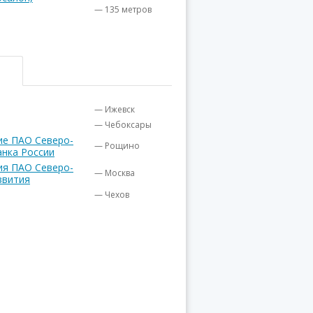
— 135 метров
— Ижевск
— Чебоксары
ие ПАО Северо-
— Рощино
анка России
ия ПАО Северо-
— Москва
звития
— Чехов