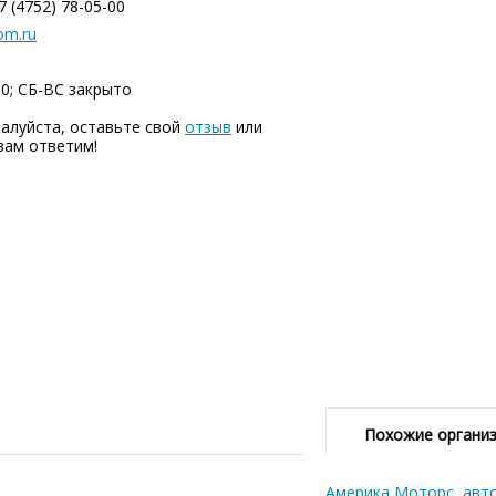
7 (4752) 78-05-00
om.ru
00; СБ-ВC закрыто
алуйста, оставьте свой
отзыв
или
вам ответим!
Похожие органи
Америка Моторс, авт