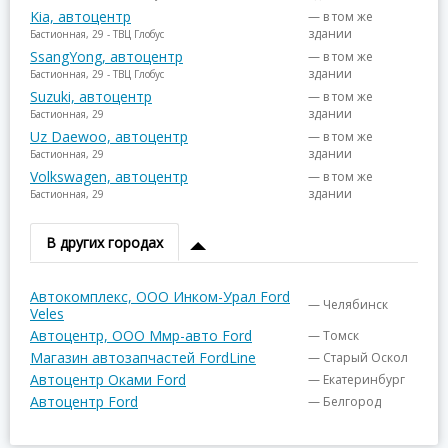
Kia, автоцентр
— в том же
здании
Бастионная, 29 - ТВЦ Глобус
SsangYong, автоцентр
— в том же
здании
Бастионная, 29 - ТВЦ Глобус
Suzuki, автоцентр
— в том же
здании
Бастионная, 29
Uz Daewoo, автоцентр
— в том же
здании
Бастионная, 29
Volkswagen, автоцентр
— в том же
здании
Бастионная, 29
В других городах
Автокомплекс, ООО Инком-Урал Ford
— Челябинск
Veles
Автоцентр, ООО Ммр-авто Ford
— Томск
Магазин автозапчастей FordLine
— Старый Оскол
Автоцентр Оками Ford
— Екатеринбург
Автоцентр Ford
— Белгород