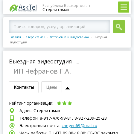
Республика Башкортостан
Стерлитамак
Главная
→
Стерлитамак
→
Фотосъемка и видеосъемка
→
Выездная
видеостудия
Выездная видеостудия
–
ИП Чефранов Г.А.
Контакты
Цены
Рейтинг организации:
Адрес: Стерлитамак
Телефон: 8-917-476-99-81, 8-927-239-25-28
Электронная почта:
chegen69@mail.ru
Часы работы: ПН-ПТ 09:00-18:00; СБ-ВC закрыто