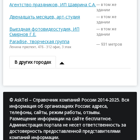
Агентство праздников, ИП Шаврина С.А.
— в том же
здании
Двенадцать месяцев, арт-студия
— в том же
здании
Выездная фотовидеостудия, ИП
— в том же
Смирнов Г.Е.
здании
Paradise, творческая группа
— 931 метров
Ленина проспект, 47Б - 312 офис, 3 этаж
В других городах
© AskTel – Справочник компаний России 2014-2025. Вся
информация об организациях России: адреса,
телефоны, сайты, режим работы, отзывы.
Размещение информации на сайте бесплатное.
Администрация портала не несет ответственность за
достоверность предоставленной представителями
компаний информации.