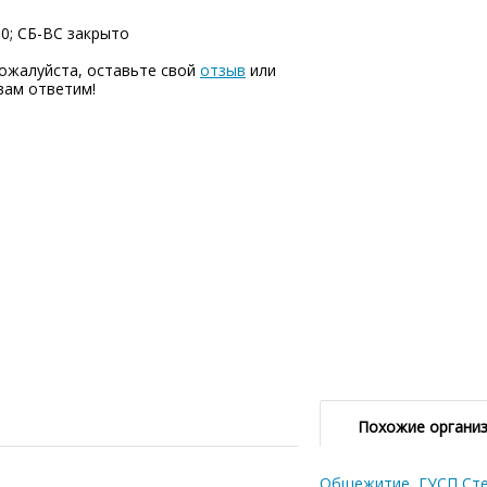
00; СБ-ВC закрыто
ожалуйста, оставьте свой
отзыв
или
вам ответим!
Похожие органи
Общежитие, ГУСП Ст