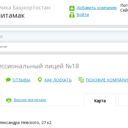
Пог
лика Башкортостан
Добавить компанию
Сей
литамак
Войти
итие
ессиональный лицей №18
ОТЗЫВЫ
КАК ДОЕХАТЬ
ПОХОЖИЕ КОМПАН
Версия для печати
Карта
лександра Невского, 27 к2