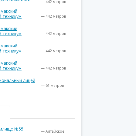
— 442 метров
амакский
й техникум
— 442 метров
амакский
й техникум
— 442 метров
амакский
й техникум
— 442 метров
амакский
й техникум
— 442 метров
иональный лицей
— 61 метров
чилище №55
— Алтайское