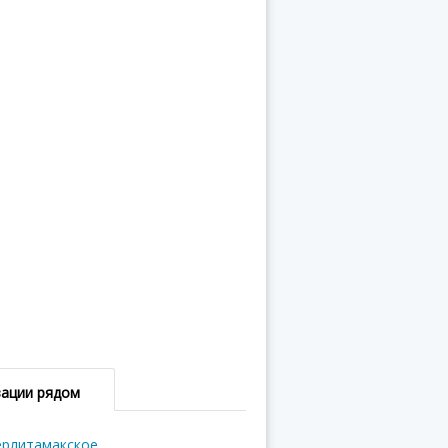
зации рядом
ерлитамакское