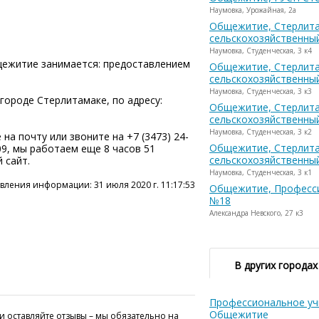
Наумовка, Урожайная, 2а
Общежитие, Стерлит
сельскохозяйственны
Наумовка, Студенческая, 3 к4
ежитие занимается: предоставлением
Общежитие, Стерлит
сельскохозяйственны
Наумовка, Студенческая, 3 к3
ороде Стерлитамаке, по адресу:
Общежитие, Стерлит
сельскохозяйственны
Наумовка, Студенческая, 3 к2
на почту или звоните на +7 (3473) 24-
Общежитие, Стерлит
:09, мы работаем еще 8 часов 51
сельскохозяйственны
 сайт.
Наумовка, Студенческая, 3 к1
вления информации: 31 июля 2020 г. 11:17:53
Общежитие, Професс
№18
Александра Невского, 27 к3
В других городах
Профессиональное у
Общежитие
и оставляйте отзывы – мы обязательно на