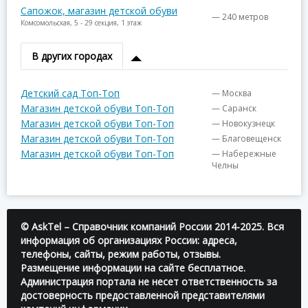
Сапожок, магазин детской обуви
— 240 метров
Комсомольская, 5 - 29 секция, 1 этаж
В других городах
Детский сад Топ-Топ
— Москва
Магазин детской обуви Топ-Топ
— Саранск
Магазин детской обуви Топ-Топ
— Новокузнецк
Магазин детской обуви Топ-Топ
— Благовещенск
Магазин детской обуви Топ-Топ
— Набережные
Челны
© AskTel – Справочник компаний России 2014-2025. Вся
информация об организациях России: адреса,
телефоны, сайты, режим работы, отзывы.
Размещение информации на сайте бесплатное.
Администрация портала не несет ответственность за
достоверность предоставленной представителями