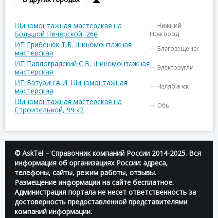
Шиномонтажная мастерская на
— Нижний
Большой Печерской, 26в
Новгород
ИП Грибенюк Т.Б. Шиномонтажная
— Благовещенск
мастерская
ИП Павлоградский С.В. Шиномонтажная
— Электроугли
мастерская
ИП Батурин А.И. Шиномонтажная
— Челябинск
мастерская
Шиномонтажная мастерская на
— Обь
Строительной, 99 к2
© AskTel – Справочник компаний России 2014-2025. Вся
информация об организациях России: адреса,
телефоны, сайты, режим работы, отзывы.
Размещение информации на сайте бесплатное.
Администрация портала не несет ответственность за
достоверность предоставленной представителями
компаний информации.