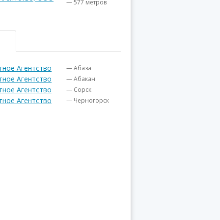
— 577 метров
тное Агентство
— Абаза
тное Агентство
— Абакан
тное Агентство
— Сорск
тное Агентство
— Черногорск