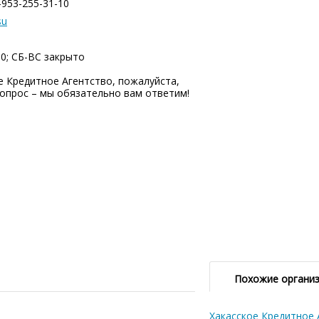
-953-255-31-10
su
00; СБ-ВC закрыто
 Кредитное Агентство, пожалуйста,
опрос – мы обязательно вам ответим!
Похожие органи
Хакасское Кредитное