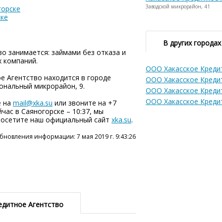
Заводской микрорайон, 41
горске
ске
В других городах
о занимается: займами без отказа и
х компаний.
ООО Хакасское Креди
е Агентство находится в городе
ООО Хакасское Креди
ональный микрорайон, 9.
ООО Хакасское Креди
ООО Хакасское Креди
е на
mail@xka.su
или звоните на +7
ейчас в Саяногорске – 10:37, мы
 посетите наш официальный сайт
xka.su
.
бновления информации: 7 мая 2019 г. 9:43:26
едитное Агентство