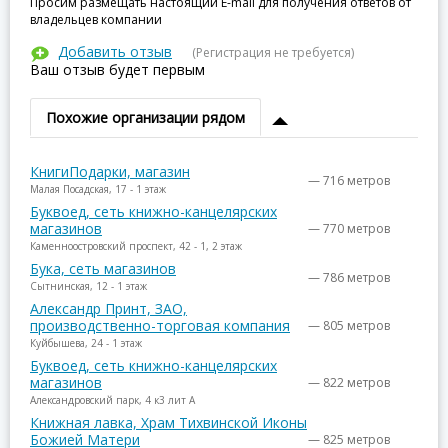
Просим размещать настоящий E-mail для получения ответов от
владельцев компании
Добавить отзыв
(Регистрация не требуется)
Ваш отзыв будет первым
Похожие организации рядом
КнигиПодарки, магазин
— 716 метров
Малая Посадская, 17 - 1 этаж
Буквоед, сеть книжно-канцелярских
магазинов
— 770 метров
Каменноостровский проспект, 42 - 1, 2 этаж
Бука, сеть магазинов
— 786 метров
Сытнинская, 12 - 1 этаж
Александр Принт, ЗАО,
производственно-торговая компания
— 805 метров
Куйбышева, 24 - 1 этаж
Буквоед, сеть книжно-канцелярских
магазинов
— 822 метров
Александровский парк, 4 к3 лит А
Книжная лавка, Храм Тихвинской Иконы
Божией Матери
— 825 метров