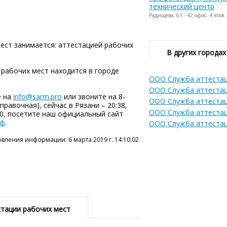
технический центр
Радищева, 61 - 42 офис, 4 этаж
ест занимается: аттестацией рабочих
В других городах
рабочих мест находится в городе
ООО Служба аттестац
ООО Служба аттестац
е на
info@sarm.pro
или звоните на 8-
ООО Служба аттестац
правочная), сейчас в Рязани – 20:38,
ООО Служба аттестац
00, посетите наш официальный сайт
рф
.
ООО Служба аттестац
вления информации: 6 марта 2019 г. 14:10:02
тации рабочих мест