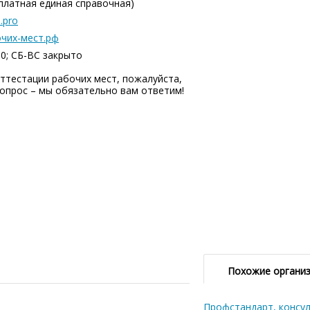
сплатная единая справочная)
.pro
чих-мест.рф
00; СБ-ВC закрыто
тестации рабочих мест, пожалуйста,
опрос – мы обязательно вам ответим!
Похожие органи
Профстандарт, консу