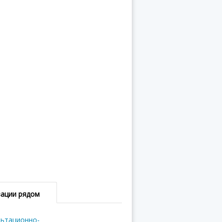
зации рядом
льтационно-