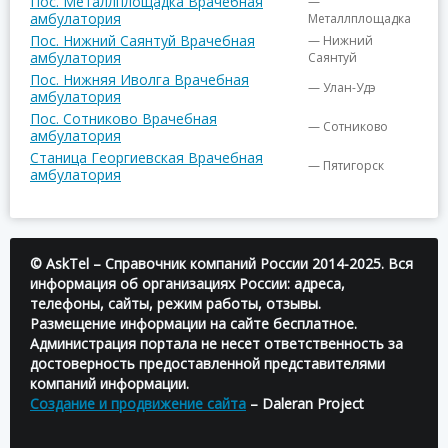
Пос. Металлплощадка Врачебная
—
амбулатория
Металлплощадка
Пос. Нижний Саянтуй Врачебная
— Нижний
амбулатория
Саянтуй
Пос. Нижняя Иволга Врачебная
— Улан-Удэ
амбулатория
Пос. Сотниково Врачебная
— Сотниково
амбулатория
Станица Георгиевская Врачебная
— Пятигорск
амбулатория
© AskTel – Справочник компаний России 2014-2025. Вся
информация об организациях России: адреса,
телефоны, сайты, режим работы, отзывы.
Размещение информации на сайте бесплатное.
Администрация портала не несет ответственность за
достоверность предоставленной представителями
компаний информации.
Создание и продвижение сайта
– Daleran Project