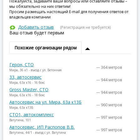
Пожалуйста, задавайте ваши вопросы или оставляйте отзывы –
мы обязательно на них ответим!
Просим размещать настоящий E-mail для получения ответов от
владельцев компании
Добавить отзыв
(Регистрация не требуется)
Ваш отзыв будет первым
Похожие организации рядом
Герон, СТО
— 364 метров
Мира, 36 к1 - въезд с ул. Бетонная
33, автосервис
— 944 метров
Мира, 63а к16 - 16 бокс
Gross Master, СТО
— 944 метров
Мира, 63а к16 - 18 бокс
Автосервис на ул. Мира, 63а к13Б
— 960 метров
Мира, 63а к13Б
СТО1, автокомплекс
— 997 метров
Ватутина, 101
Автосервис, ИП Распопов В.В.
— 997 метров
Ватутина, 44/1 - въезд с ул. Ватутина