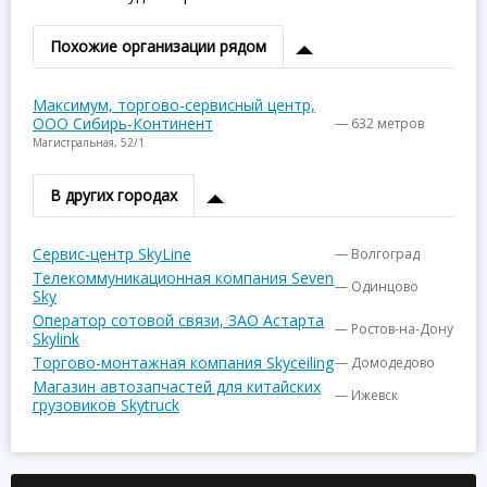
Похожие организации рядом
Максимум, торгово-сервисный центр,
ООО Cибирь-Континент
— 632 метров
Магистральная, 52/1
В других городах
Сервис-центр SkyLine
— Волгоград
Телекоммуникационная компания Seven
— Одинцово
Sky
Оператор сотовой связи, ЗАО Астарта
— Ростов-на-Дону
Skylink
Торгово-монтажная компания Skyceiling
— Домодедово
Магазин автозапчастей для китайских
— Ижевск
грузовиков Skytruck