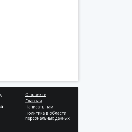
О проекте
а,
Главная
за
Написать нам
Политика в области
персональных данных