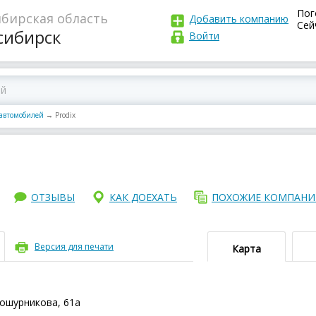
Пог
бирская область
Добавить компанию
Сей
сибирск
Войти
 автомобилей
→
Prodix
ОТЗЫВЫ
КАК ДОЕХАТЬ
ПОХОЖИЕ КОМПАН
Версия для печати
Карта
Кошурникова, 61а