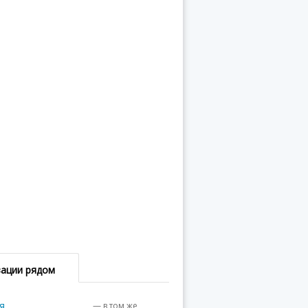
зации рядом
я
— в том же