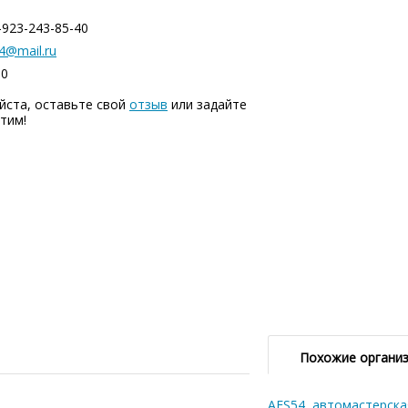
-923-243-85-40
4@mail.ru
00
йста, оставьте свой
отзыв
или задайте
тим!
Похожие органи
AES54, автомастерска