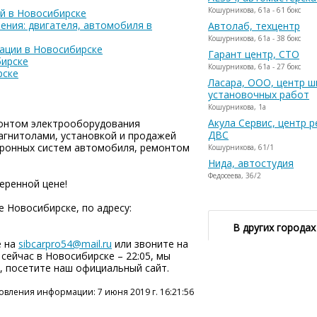
Кошурникова, 61а - 61 бокс
й в Новосибирске
ения: двигателя, автомобиля в
Автолаб, техцентр
Кошурникова, 61а - 38 бокс
ации в Новосибирске
Гарант центр, СТО
бирске
Кошурникова, 61а - 27 бокс
рске
Ласара, ООО, центр 
установочных работ
Кошурникова, 1а
Акула Сервис, центр 
монтом электрооборудования
ДВС
агнитолами, установкой и продажей
тронных систем автомобиля, ремонтом
Кошурникова, 61/1
Нида, автостудия
Федосеева, 36/2
меренной цене!
е Новосибирске, по адресу:
В других городах
е на
sibcarpro54@mail.ru
или звоните на
, сейчас в Новосибирске – 22:05, мы
т, посетите наш официальный сайт.
овления информации: 7 июня 2019 г. 16:21:56