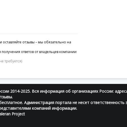
и оставляйте отзывы – мы обязательно на
 получения ответов от владельцев компании
не требуется)
ссии 2014-2025. Вся информация об организациях России: адрес
тзывы.
есплатное. Администрация портала не несет ответственность 
редставителями компаний информации.
leran Project