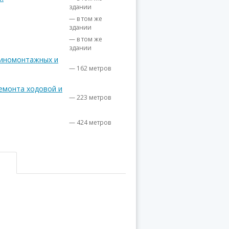
здании
— в том же
здании
— в том же
здании
шиномонтажных и
— 162 метров
ремонта ходовой и
— 223 метров
— 424 метров