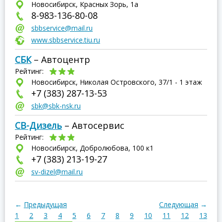
Новосибирск, Красных Зорь, 1а
8-983-136-80-08
sbbservice@mail.ru
www.sbbservice.tiu.ru
СБК
– Автоцентр
Рейтинг:
Новосибирск, Николая Островского, 37/1 - 1 этаж
+7 (383) 287-13-53
sbk@sbk-nsk.ru
СВ-Дизель
– Автосервис
Рейтинг:
Новосибирск, Добролюбова, 100 к1
+7 (383) 213-19-27
sv-dizel@mail.ru
←
Предыдущая
Следующая
→
1
2
3
4
5
6
7
8
9
10
11
12
13
1