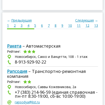
←
Предыдущая
Следующая
→
1
2
3
4
5
6
7
8
9
10
11
12
13
1
Ракета
– Автомастерская
Рейтинг:
Новосибирск, Сакко и Ванцетти, 108 - 1 этаж
8-913-929-92-22
Рапсодия
– Транспортно-ремонтная
компания
Рейтинг:
Новосибирск, Саввы Кожевникова, 2а
+7 (383) 214-96-59 (единая справочная -
пн-пт 8:30-19:00, сб-вс 10:00-19:00)
rapsodya@list.ru