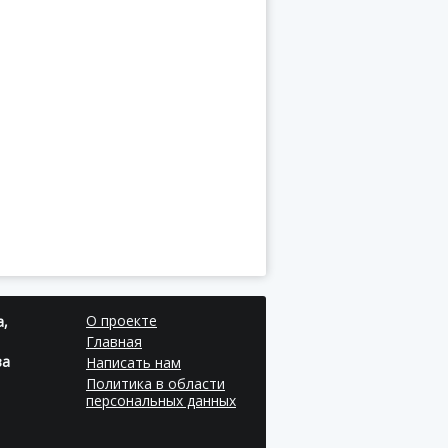
О проекте
а,
Главная
за
Написать нам
Политика в области
персональных данных