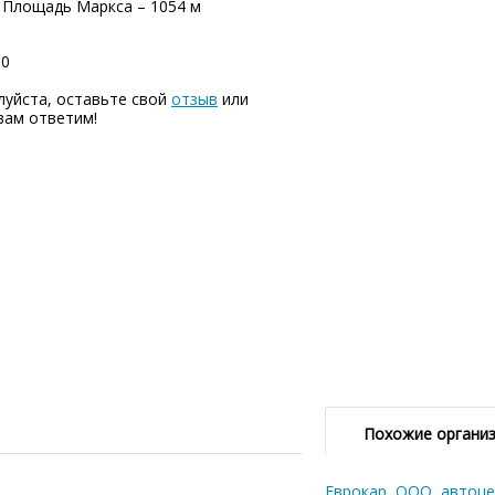
, Площадь Маркса – 1054 м
00
луйста, оставьте свой
отзыв
или
вам ответим!
Похожие органи
Еврокар, ООО, автоце