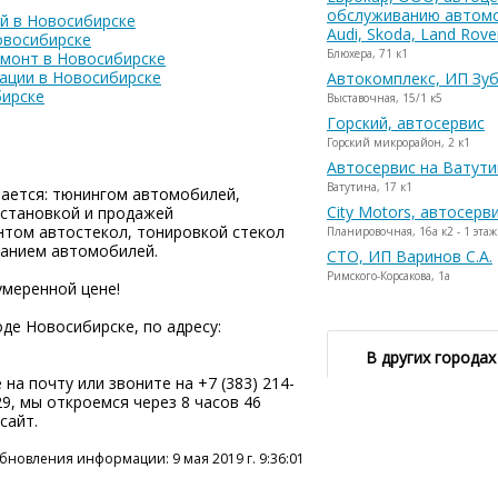
обслуживанию автомо
й в Новосибирске
Audi, Skoda, Land Rove
овосибирске
Блюхера, 71 к1
емонт в Новосибирске
ации в Новосибирске
Автокомплекс, ИП Зуб
бирске
Выставочная, 15/1 к5
Горский, автосервис
Горский микрорайон, 2 к1
Автосервис на Ватути
Ватутина, 17 к1
мается: тюнингом автомобилей,
City Motors, автосерв
установкой и продажей
нтом автостекол, тонировкой стекол
Планировочная, 16а к2 - 1 этаж
анием автомобилей.
СТО, ИП Варинов С.А.
Римского-Корсакова, 1а
умеренной цене!
де Новосибирске, по адресу:
В других городах
на почту или звоните на +7 (383) 214-
29, мы откроемся через 8 часов 46
сайт.
бновления информации: 9 мая 2019 г. 9:36:01