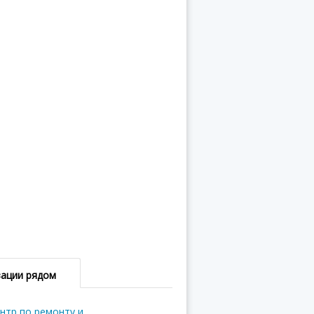
зации рядом
нтр по ремонту и