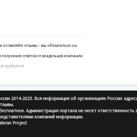
и оставляйте отзывы – мы обязательно на
 получения ответов от владельцев компании
не требуется)
ссии 2014-2025. Вся информация об организациях России: адрес
тзывы.
есплатное. Администрация портала не несет ответственность 
редставителями компаний информации.
leran Project