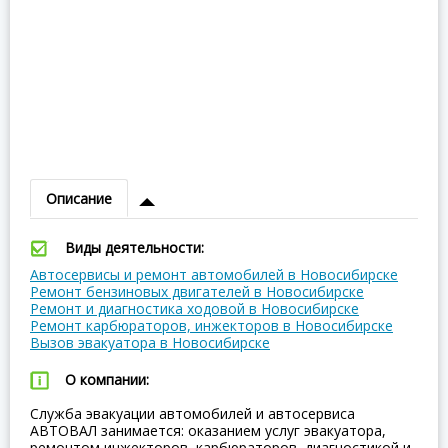
Описание
Виды деятельности:
Автосервисы и ремонт автомобилей в Новосибирске
Ремонт бензиновых двигателей в Новосибирске
Ремонт и диагностика ходовой в Новосибирске
Ремонт карбюраторов, инжекторов в Новосибирске
Вызов эвакуатора в Новосибирске
О компании:
Служба эвакуации автомобилей и автосервиса
АВТОВАЛ занимается: оказанием услуг эвакуатора,
ремонтом инжекторов, карбюраторов, диагностикой и