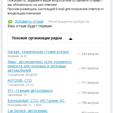
Пожалуйста, задавайте ваши вопросы или оставляйте отзывы –
мы обязательно на них ответим!
Просим размещать настоящий E-mail для получения ответов от
владельцев компании
Добавить отзыв
(Регистрация не требуется)
Ваш отзыв будет первым
Похожие организации рядом
Garage, техническая студия-ателье
— 342 метров
Широкая, 2а к5
Марс, автокомплекс услуг кузовного
ремонта для грузовых и легковых
— 657 метров
автомобилей
Станционная, 38 кД19Б
AVTOSIB, СТО
— 711 метров
Станционная, 2/2 к2
911, станция автосервиса
— 793 метров
Троллейная, 1/1
Eurostandart, СТО, ИП Галкин Д.Г.
— 795 метров
Планировочная, 7г - 1 этаж
Car Service, автосервис
— 853 метров