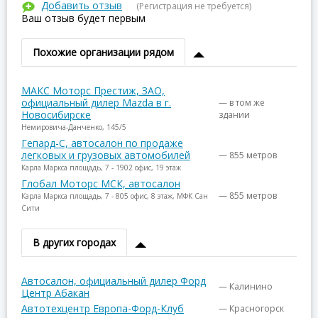
Добавить отзыв
(Регистрация не требуется)
Ваш отзыв будет первым
Похожие организации рядом
МАКС Моторс Престиж, ЗАО,
официальный дилер Mazda в г.
— в том же
Новосибирске
здании
Немировича-Данченко, 145/5
Гепард-С, автосалон по продаже
легковых и грузовых автомобилей
— 855 метров
Карла Маркса площадь, 7 - 1902 офис, 19 этаж
Глобал Моторс МСК, автосалон
— 855 метров
Карла Маркса площадь, 7 - 805 офис, 8 этаж, МФК Сан
Сити
В других городах
Автосалон, официальный дилер Форд
— Калинино
Центр Абакан
Автотехцентр Европа-Форд-Клуб
— Красногорск