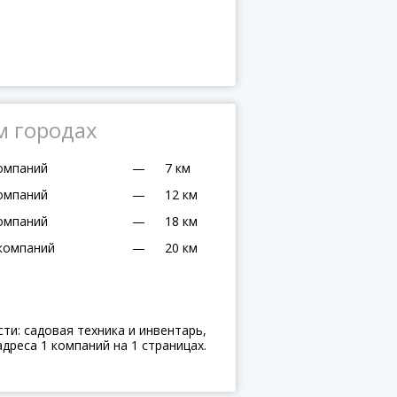
м городах
омпаний
—
7 км
омпаний
—
12 км
омпаний
—
18 км
компаний
—
20 км
и: садовая техника и инвентарь,
дреса 1 компаний на 1 страницах.