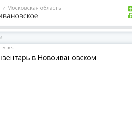
 и Московская область
ивановское
инвентарь
инвентарь в Новоивановском