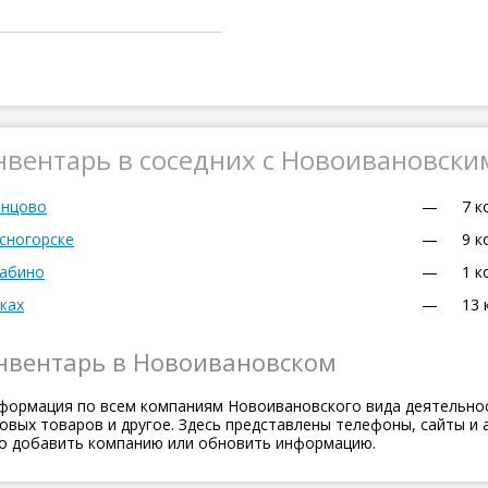
нвентарь в соседних с Новоивановски
инцово
—
7 к
асногорске
—
9 к
хабино
—
1 к
ках
—
13 
инвентарь в Новоивановском
формация по всем компаниям Новоивановского вида деятельност
вых товаров и другое. Здесь представлены телефоны, сайты и а
о добавить компанию или обновить информацию.