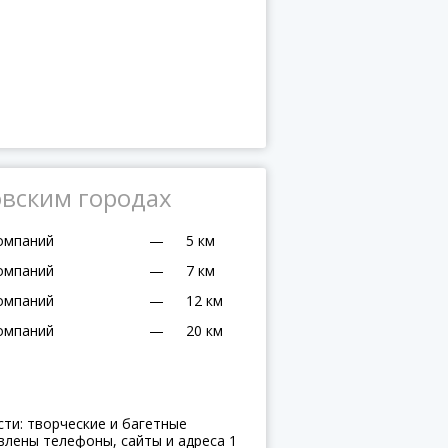
овским городах
омпаний
—
5 км
омпаний
—
7 км
омпаний
—
12 км
омпаний
—
20 км
ти: творческие и багетные
влены телефоны, сайты и адреса 1