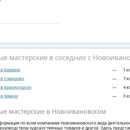
ые мастерские в соседних с Новоиван
 в Барвихе
—
1 к
 в Одинцово
—
7 к
 в Красногорске
—
4 к
 в Химках
—
3 к
ные мастерские в Новоивановском
формация по всем компаниям Новоивановского вида деятельнос
роизводством художественных товаров и другое. Здесь предста