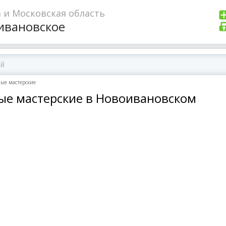
 и Московская область
ивановское
ные мастерские
ные мастерские в Новоивановском