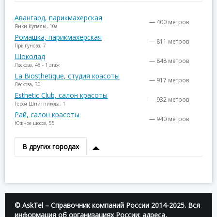
Авангард, парикмахерская
— 400 метров
Янки Купалы, 10а
Ромашка, парикмахерская
— 811 метров
Прыгунова, 7
Шоколад
— 848 метров
Лескова, 48 - 1 этаж
La Biosthetique, студия красоты
— 917 метров
Лескова, 30
Esthetic Club, салон красоты
— 932 метров
Героя Шнитникова, 1
Рай, салон красоты
— 940 метров
Южное шоссе, 55
В других городах
© AskTel – Справочник компаний России 2014-2025. Вся
информация об организациях России: адреса,